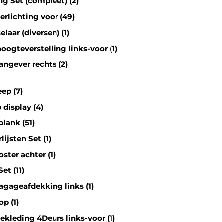
ng Set (compleet) (2)
erlichting voor (49)
laar (diversen) (1)
oogteverstelling links-voor (1)
angever rechts (2)
ep (7)
 display (4)
lank (51)
lijsten Set (1)
ster achter (1)
et (11)
agageafdekking links (1)
p (1)
ekleding 4Deurs links-voor (1)