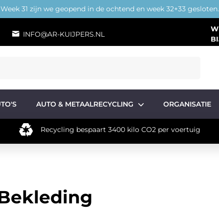
Week 31 zijn we geopend in de ochtend en week 32+33 gesloten.
W
INFO@AR-KUIJPERS.NL
BI
TO'S
AUTO & METAALRECYCLING
ORGANISATIE
Recycling bespaart 3400 kilo CO2 per voertuig
 Bekleding