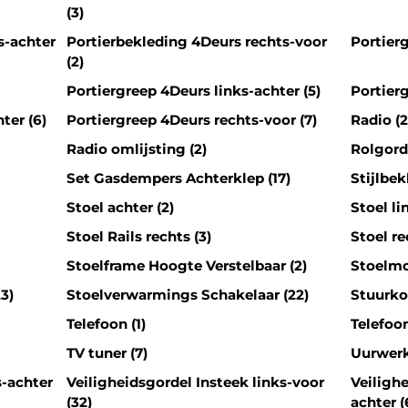
(3)
s-achter
Portierbekleding 4Deurs rechts-voor
Portierg
(2)
Portiergreep 4Deurs links-achter (5)
Portierg
ter (6)
Portiergreep 4Deurs rechts-voor (7)
Radio (2
Radio omlijsting (2)
Rolgordi
Set Gasdempers Achterklep (17)
Stijlbek
Stoel achter (2)
Stoel li
Stoel Rails rechts (3)
Stoel re
Stoelframe Hoogte Verstelbaar (2)
Stoelmo
3)
Stoelverwarmings Schakelaar (22)
Stuurko
Telefoon (1)
Telefoo
TV tuner (7)
Uurwerk
s-achter
Veiligheidsgordel Insteek links-voor
Veiligh
(32)
achter (