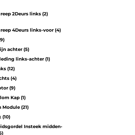
reep 2Deurs links (2)
reep 4Deurs links-voor (4)
9)
jn achter (5)
leding links-achter (1)
nks (12)
chts (4)
tor (9)
lom Kap (1)
n Module (21)
 (10)
eidsgordel Insteek midden-
6)