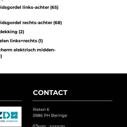
idsgordel links-achter (65)
idsgordel rechts-achter (68)
dekking (2)
len links+rechts (1)
herm elektrisch midden-
1)
CONTACT
Rieten 6
5986 PH Beringe