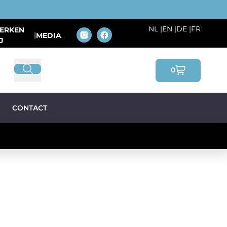
NL
|
EN
|
DE
|
FR
ERKEN
|
MEDIA
J
0
CONTACT