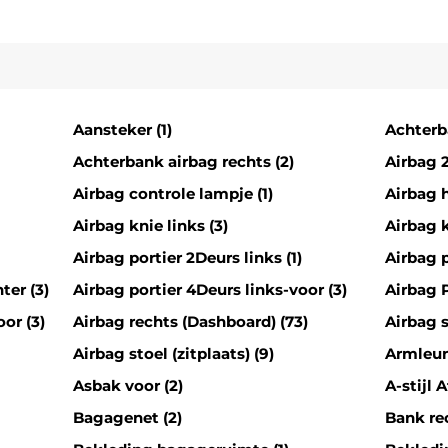
Aansteker (1)
Achterb
Achterbank airbag rechts (2)
Airbag 2
Airbag controle lampje (1)
Airbag h
Airbag knie links (3)
Airbag k
Airbag portier 2Deurs links (1)
Airbag p
ter (3)
Airbag portier 4Deurs links-voor (3)
Airbag P
or (3)
Airbag rechts (Dashboard) (73)
Airbag s
Airbag stoel (zitplaats) (9)
Armleun
Asbak voor (2)
A-stijl 
Bagagenet (2)
Bank re