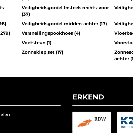
ts-
Veiligheidsgordel Insteek rechts-voor
Veilighe
(37)
98)
Veiligheidsgordel midden-achter (17)
Veilighe
(279)
Versnellingspookhoes (4)
Vloerbe
Voetsteun (1)
Voorstoe
Zonneklep set (17)
Zonnesc
achter (
ERKEND
delen