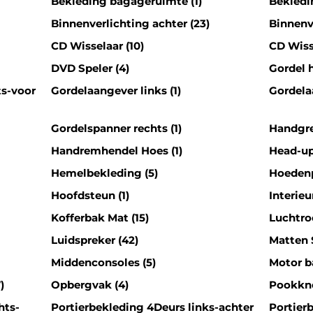
Bekleding bagageruimte (1)
Bekledi
Binnenverlichting achter (23)
Binnenv
CD Wisselaar (10)
CD Wisse
DVD Speler (4)
Gordel h
ts-voor
Gordelaangever links (1)
Gordela
Gordelspanner rechts (1)
Handgre
Handremhendel Hoes (1)
Head-up
Hemelbekleding (5)
Hoedenp
Hoofdsteun (1)
Interieur
Kofferbak Mat (15)
Luchtroo
Luidspreker (42)
Matten S
Middenconsoles (5)
Motor b
)
Opbergvak (4)
Pookkno
hts-
Portierbekleding 4Deurs links-achter
Portierb