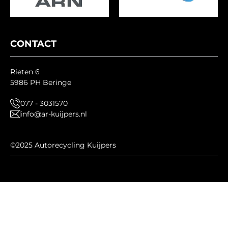
CONTACT
Rieten 6
5986 PH Beringe
077 - 3031570
info@ar-kuijpers.nl
©2025 Autorecycling Kuijpers
HEEFT U NOG OUD IJZER?
KUIJPERSMETAALRECYCLING.NL